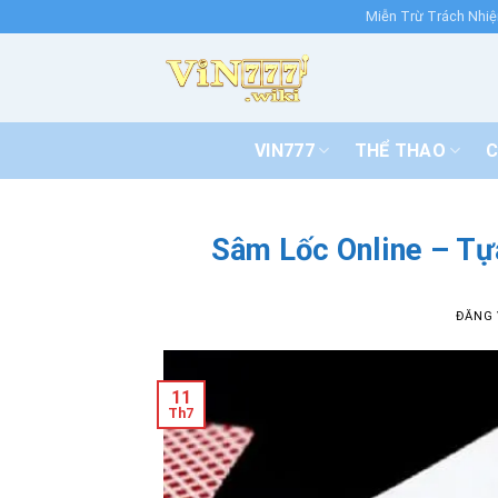
Bỏ
Miễn Trừ Trách Nhi
qua
nội
dung
VIN777
THỂ THAO
C
Sâm Lốc Online – Tự
ĐĂNG
11
Th7