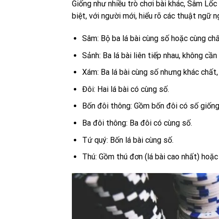
Giống như nhiều trò chơi bài khác, Sâm Lố
biệt, với người mới, hiểu rõ các thuật ngữ n
Sâm: Bộ ba lá bài cùng số hoặc cùng chấ
Sảnh: Ba lá bài liên tiếp nhau, không cần
Xám: Ba lá bài cùng số nhưng khác chất,
Đôi: Hai lá bài có cùng số.
Bốn đôi thông: Gồm bốn đôi có số giống
Ba đôi thông: Ba đôi có cùng số.
Tứ quý: Bốn lá bài cùng số.
Thú: Gồm thú đơn (lá bài cao nhất) hoặc 