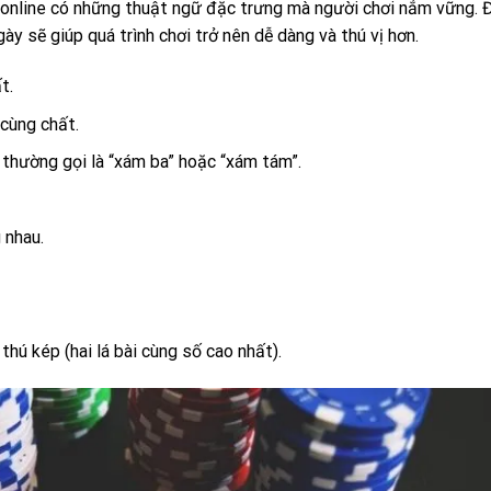
c online có những thuật ngữ đặc trưng mà người chơi nắm vững. 
gày sẽ giúp quá trình chơi trở nên dễ dàng và thú vị hơn.
t.
 cùng chất.
 thường gọi là “xám ba” hoặc “xám tám”.
 nhau.
thú kép (hai lá bài cùng số cao nhất).