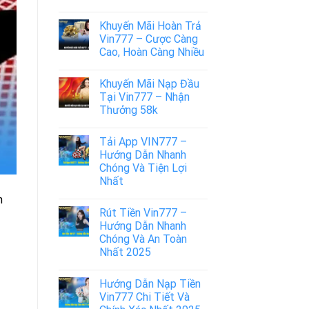
Khuyến Mãi Hoàn Trả
Vin777 – Cược Càng
Cao, Hoàn Càng Nhiều
Khuyến Mãi Nạp Đầu
Tại Vin777 – Nhận
Thưởng 58k
Tải App VIN777 –
Hướng Dẫn Nhanh
Chóng Và Tiện Lợi
Nhất
n
Rút Tiền Vin777 –
Hướng Dẫn Nhanh
Chóng Và An Toàn
Nhất 2025
Hướng Dẫn Nạp Tiền
Vin777 Chi Tiết Và