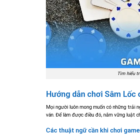
Tìm hiểu tr
Hướng dẫn chơi Sâm Lốc on
Mọi người luôn mong muốn có những trải n
ván. Để làm được điều đó, nắm vững luật ch
Các thuật ngữ cần khi chơi game