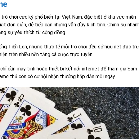
ne
 trò chơi cực kỳ phổ biến tại Việt Nam, đặc biệt ở khu vực miền
luật đơn giản, dễ tiếp cận nhưng vẫn đầy kịch tính. Chính sự nhan
ăng sự yêu thích từ cộng đồng.
giống Tiến Lên, nhưng thực tế mỗi trò chơi đều sở hữu nét đặc tr
hiện trên nhiều nền tảng cá cược trực tuyến
hỉ cần máy tính hoặc thiết bị kết nối internet để tham gia Sâm
 game thủ còn có cơ hội nhận thưởng hấp dẫn mỗi ngày.