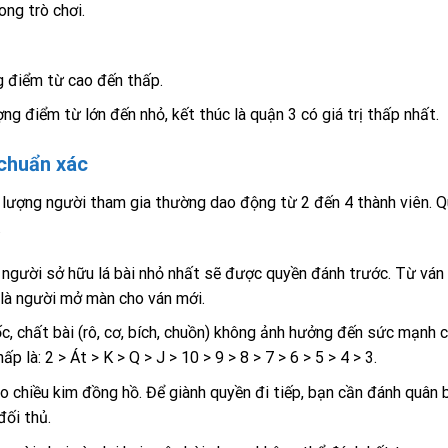
rong trò chơi.
g điểm từ cao đến thấp.
ợng điểm từ lớn đến nhỏ, kết thúc là quận 3 có giá trị thấp nhất.
 chuẩn xác
 lượng người tham gia thường dao động từ 2 đến 4 thành viên. 
.
 người sở hữu lá bài nhỏ nhất sẽ được quyền đánh trước. Từ ván
ẽ là người mở màn cho ván mới.
c, chất bài (rô, cơ, bích, chuồn) không ảnh hưởng đến sức mạnh 
p là: 2 > Át > K > Q > J > 10 > 9 > 8 > 7 > 6 > 5 > 4 > 3.
eo chiều kim đồng hồ. Để giành quyền đi tiếp, bạn cần đánh quân 
đối thủ.