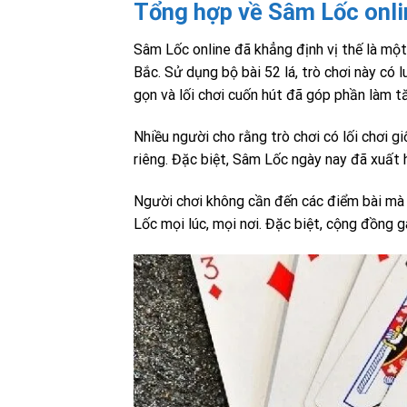
Tổng hợp về Sâm Lốc onli
Sâm Lốc online đã khẳng định vị thế là một
Bắc. Sử dụng bộ bài 52 lá, trò chơi này có 
gọn và lối chơi cuốn hút đã góp phần làm t
Nhiều người cho rằng trò chơi có lối chơi 
riêng. Đặc biệt, Sâm Lốc ngày nay đã xuất 
Người chơi không cần đến các điểm bài mà c
Lốc mọi lúc, mọi nơi. Đặc biệt, cộng đồng